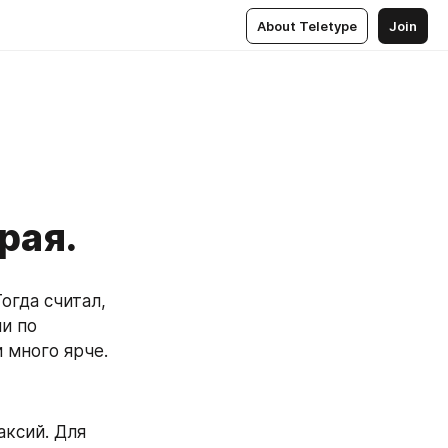
About Teletype
Join
рая.
гда считал, 
 по 
 много ярче.
ксий. Для 