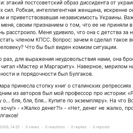
и: этакий постсоветский образ диссидента от украин
х сил. Робкая, интеллигентная женщина, искренне о
 и приветствовавшая независимость Украины. Важн
меня, своим признанием о том, что ее не приняли в
нь расстроило. Меня удивило, что она с детства за 
стать членом КПСС. Вопрос: зачем я сделал такое в
человеку? Что бы был виден комизм ситуации.
о раз, для выражения неудовольствия нами, она брос
с читал «Мастер и Маргариту». Наверное, мерилом н
ности и порядочности был Булгаков.
мара принесла стопку книг о сталинских репрессиях
дним из авторов был мой профессор про истории: «Ре
 о… бля, бля, бля... Купите по экземпляру». На что В
 хочу!» - «Жалко денег?!» - «Нет, денег не жалко, про
улгаков!
2006, 14:25
0
views
0
reactions
0
replies
0
reposts