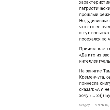
характеристик
патриотически
прошлый режим
Но, удивившая 
что это ее оче
и тут попытка 
проехался по 
Причем, как-т
«Да кто из ва
интеллектуаль
На занятие Та
Кременчуга, о
принесла книгу
сказал: «А я не
хочу!»… :о))) Б
Sergey
March 16, 