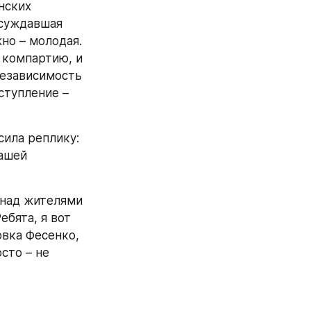
ских 
суждавшая 
о – молодая. 
 компартию, и 
независимость 
ступление – 
ила реплику: 
ашей 
 над жителями 
бята, я вот 
овка Фесенко, 
сто – не 