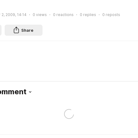
2, 2009, 14:14
0
views
0
reactions
0
replies
0
reposts
Share
Comment