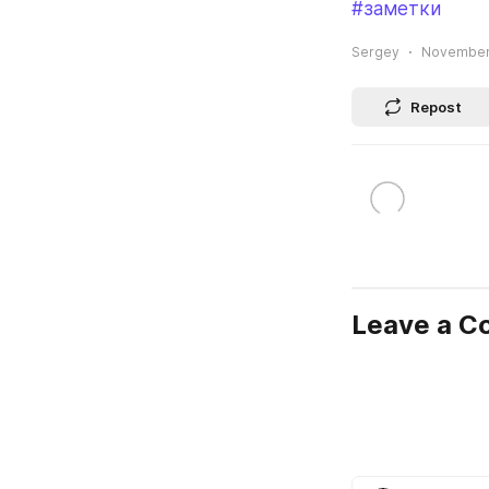
#заметки
Sergey
November 
Repost
Leave a 