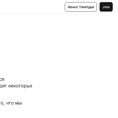
About Teletype
Join
я 
дит некоторых 
о, что мы 