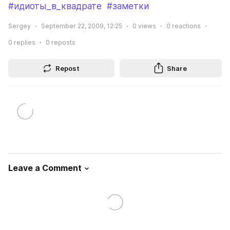
#идиоты_в_квадрате
#заметки
Sergey
September 22, 2009, 12:25
0
views
0
reactions
0
replies
0
reposts
Repost
Share
Leave a Comment