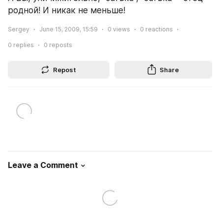
родной! И никак не меньше!
Sergey
June 15, 2009, 15:59
0
views
0
reactions
0
replies
0
reposts
Repost
Share
Leave a Comment