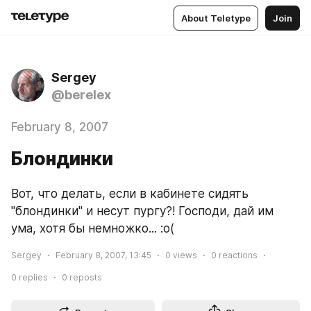
About Teletype
Join
Sergey
@berelex
February 8, 2007
Блондинки
Вот, что делать, если в кабинете сидять 
"блондинки" и несут пургу?! Господи, дай им 
ума, хотя бы немножко... :о(
Sergey
February 8, 2007, 13:45
0
views
0
reactions
0
replies
0
reposts