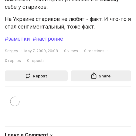
себе у стариков.
На Украине стариков не любят - факт. И что-то я 
стал сентиментальный, тоже факт.
#заметки
#настроние
Sergey
May 7, 2009, 20:08
0
views
0
reactions
0
replies
0
reposts
Repost
Share
Leave a Comment