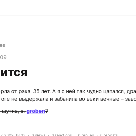
ex
009
рится
ерла от рака. 35 лет. А я с ней так чудно цапался, дра
тоге не выдержала и забанила во веки вечные – зав
шутка, а, 
groben
?
7, 2009, 18:33
0
views
0
reactions
0
replies
0
reposts