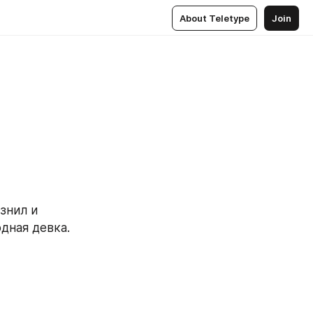
About Teletype
Join
знил и 
одная девка.