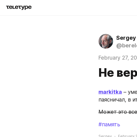
Sergey
@berel
February 27, 2
Не ве
markitka
 – ум
паясничал, в и
Может это все 
#память
Sergey
February 2