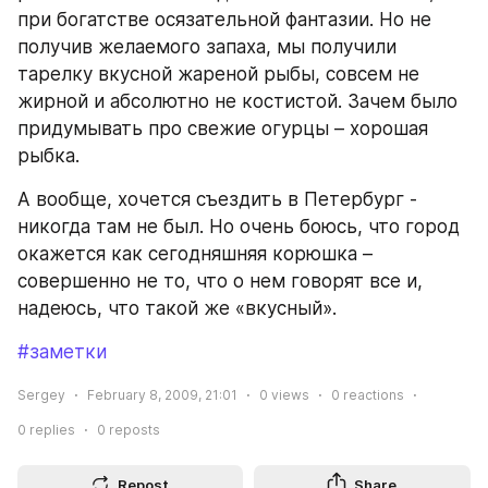
при богатстве осязательной фантазии. Но не 
получив желаемого запаха, мы получили 
тарелку вкусной жареной рыбы, совсем не 
жирной и абсолютно не костистой. Зачем было 
придумывать про свежие огурцы – хорошая 
рыбка.
А вообще, хочется съездить в Петербург - 
никогда там не был. Но очень боюсь, что город 
окажется как сегодняшняя корюшка – 
совершенно не то, что о нем говорят все и, 
надеюсь, что такой же «вкусный».
#заметки
Sergey
February 8, 2009, 21:01
0
views
0
reactions
0
replies
0
reposts
Repost
Share