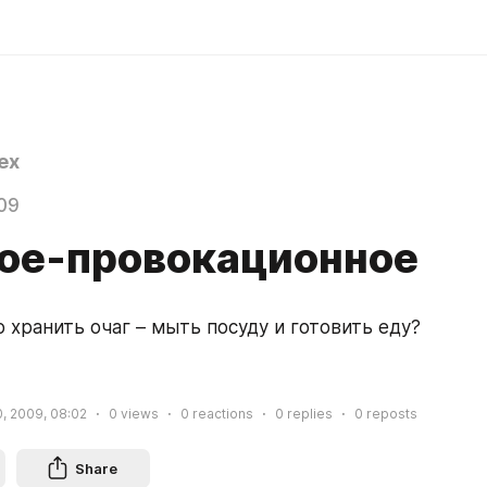
ex
09
ое-провокационное
о хранить очаг – мыть посуду и готовить еду?
, 2009, 08:02
0
views
0
reactions
0
replies
0
reposts
Share