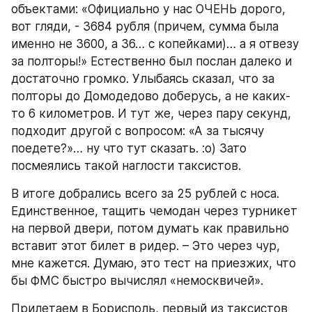
объектами: «Официально у нас ОЧЕНЬ дорого, 
вот гляди, - 3684 рубля (причем, сумма была 
именно не 3600, а 36… с копейками)… а я отвезу 
за полторы!» Естественно был послан далеко и 
достаточно громко. Улыбаясь сказал, что за 
полторы до Домодедово доберусь, а не каких-
то 6 километров. И тут же, через пару секунд, 
подходит другой с вопросом: «А за тысячу 
поедете?»… ну что тут сказать. :о) Зато 
посмеялись такой наглости таксистов.
В итоге добрались всего за 25 рублей с носа. 
Единственное, тащить чемодан через турникет 
на первой двери, потом думать как правильно 
вставит этот билет в ридер. – Это через чур, 
мне кажется. Думаю, это тест на приезжих, что 
бы ФМС быстро вычислял «немосквичей».
Прилетаем в Борисполь, первый из таксистов 