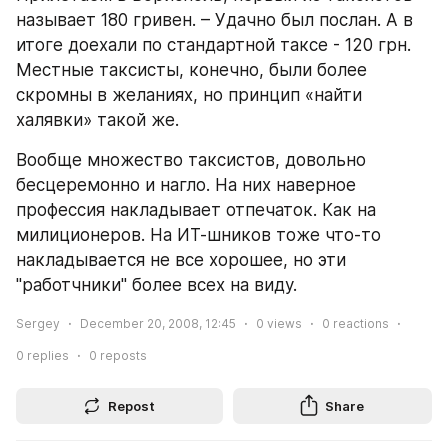
называет 180 гривен. – Удачно был послан. А в 
итоге доехали по стандартной таксе - 120 грн. 
Местные таксисты, конечно, были более 
скромны в желаниях, но принцип «найти 
халявки» такой же.
Вообще множество таксистов, довольно 
бесцеремонно и нагло. На них наверное 
профессия накладывает отпечаток. Как на 
милиционеров. На ИТ-шников тоже что-то 
накладывается не все хорошее, но эти 
"работчники" более всех на виду.
Sergey
December 20, 2008, 12:45
0
views
0
reactions
0
replies
0
reposts
Repost
Share