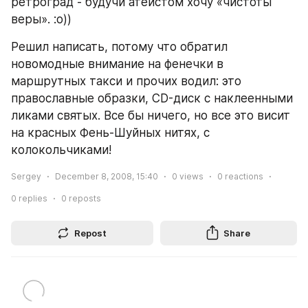
ретроград - будучи атеистом хочу «чистоты 
веры». :о))
Решил написать, потому что обратил 
новомодные внимание на фенечки в 
маршрутных такси и прочих водил: это 
православные образки, CD-диск с наклеенными 
ликами святых. Все бы ничего, но все это висит 
на красных Фень-Шуйных нитях, с 
колокольчиками!
Sergey
December 8, 2008, 15:40
0
views
0
reactions
0
replies
0
reposts
Repost
Share