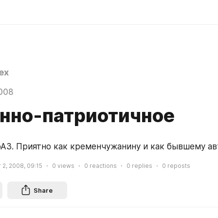
ex
008
нно-патриотичное
рАЗ. Приятно как кременчужанину и как бывшему ав
2, 2008, 09:15
0
views
0
reactions
0
replies
0
reposts
Share