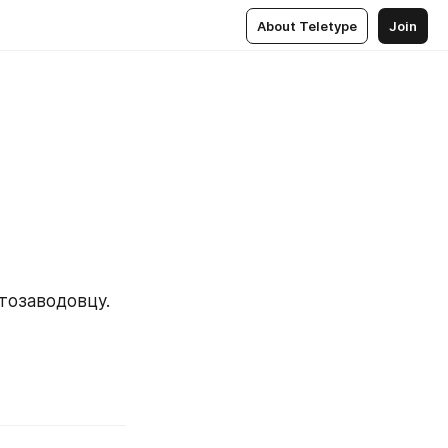
About Teletype
Join
тозаводовцу.