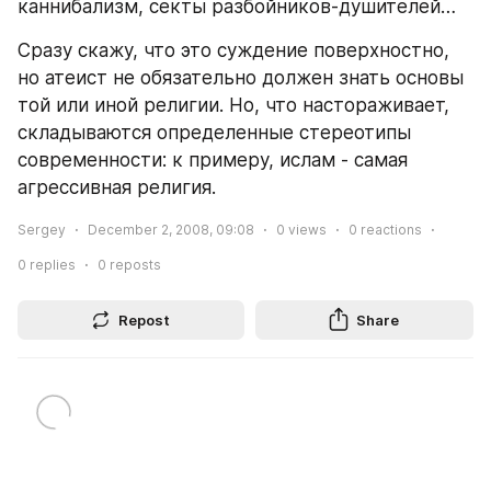
каннибализм, секты разбойников-душителей…
Сразу скажу, что это суждение поверхностно, 
но атеист не обязательно должен знать основы 
той или иной религии. Но, что настораживает, 
складываются определенные стереотипы 
современности: к примеру, ислам - самая 
агрессивная религия.
Sergey
December 2, 2008, 09:08
0
views
0
reactions
0
replies
0
reposts
Repost
Share