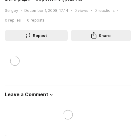
Sergey
December 1, 2008, 17:14
0
views
0
reactions
0
replies
0
reposts
Repost
Share
Leave a Comment