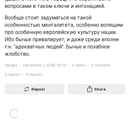
вопросами в таком ключе и интонацией.
Вообще стоит задуматься на такой 
особенностью менталитета, особенно вопящим 
про особенную европейскую культуру нации. 
Ибо бычье превалирует, и даже среди вполне 
т.н. "адекватных людей". Бычье и похабное 
жлобство.
Sergey
December 1, 2008, 16:23
0
views
0
reactions
0
replies
0
reposts
Repost
Share