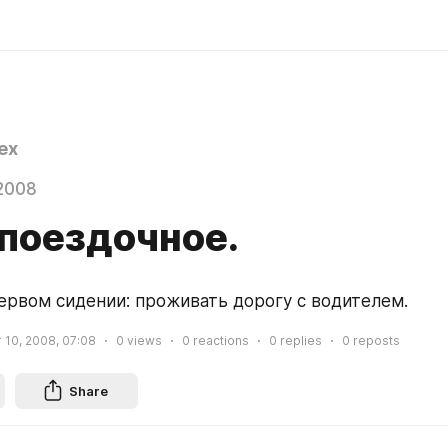
ex
2008
поездочное.
ервом сидении: проживать дорогу с водителем.
10, 2008, 07:08
0
views
0
reactions
0
replies
0
reposts
Share