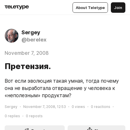
About Teletype
Join
Sergey
@berelex
November 7, 2008
Претензия.
Вот если эволюция такая умная, тогда почему 
она не выработала отвращение у человека к 
«неполезным» продуктам?
Sergey
November 7, 2008, 12:53
0
views
0
reactions
0
replies
0
reposts