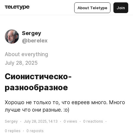
About Teletype
Join
Sergey
@berelex
About everything
July 28, 2025
Сионистическо-
разнообразное
Хорошо не только то, что евреев много. Много 
лучше что они разные. :о)
Sergey
July 28, 2025, 14:13
0
views
0
reactions
0
replies
0
reposts