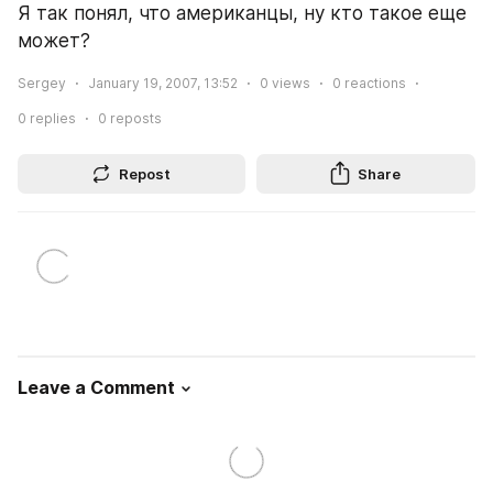
Я так понял, что американцы, ну кто такое еще 
может?
Sergey
January 19, 2007, 13:52
0
views
0
reactions
0
replies
0
reposts
Repost
Share
Leave a Comment