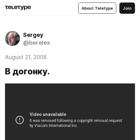
About Teletype
Join
Sergey
@berelex
August 21, 2008
В догонку.