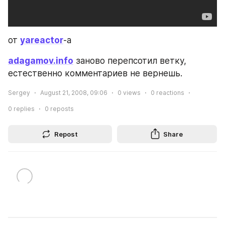
от 
yareactor
-а
adagamov.info
 заново перепсотил ветку, 
естественно комментариев не вернешь.
Sergey
August 21, 2008, 09:06
0
views
0
reactions
0
replies
0
reposts
Repost
Share