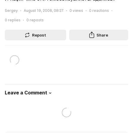
Sergey
August 19, 2008, 08:27
0
views
0
reactions
0
replies
0
reposts
Repost
Share
Leave a Comment