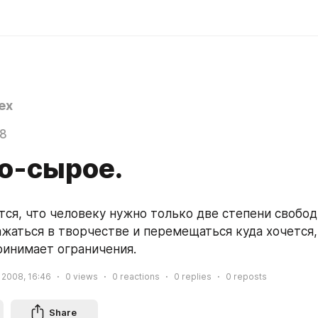
ex
08
о-сырое.
тся, что человеку нужно только две степени свободы
жаться в творчестве и перемещаться куда хочется, 
ринимает ограничения.
 2008, 16:46
0
views
0
reactions
0
replies
0
reposts
Share