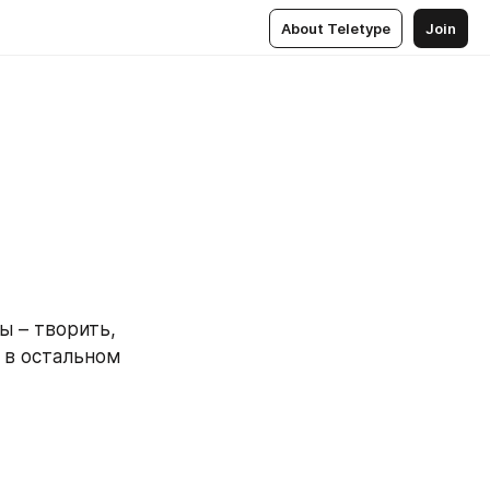
About Teletype
Join
 – творить, 
в остальном 