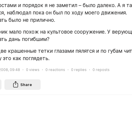
стами и порядок я не заметил – было далеко. А я та
я, наблюдал пока он был по ходу моего движения. 
ть было не прилично.
ник мало похож на культовое сооружение. У верующи
ать дань погибшим?
две крашенные тетки глазами пялятся и по губам чит
 это как поглядеть.
2008, 09:48
0
views
0
reactions
0
replies
0
reposts
Share