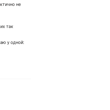
ктично не 
х так 
аю у одной: 