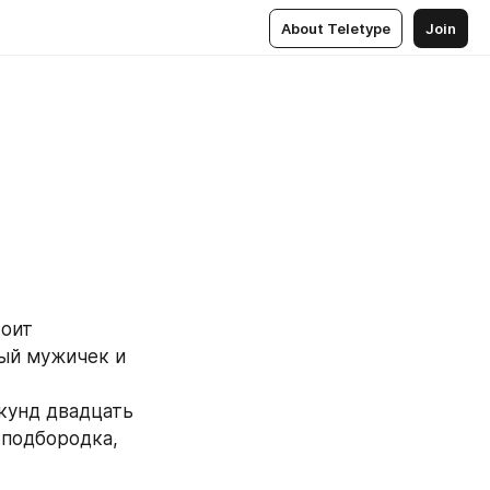
About Teletype
Join
оит 
ый мужичек и 
кунд двадцать 
 подбородка, 