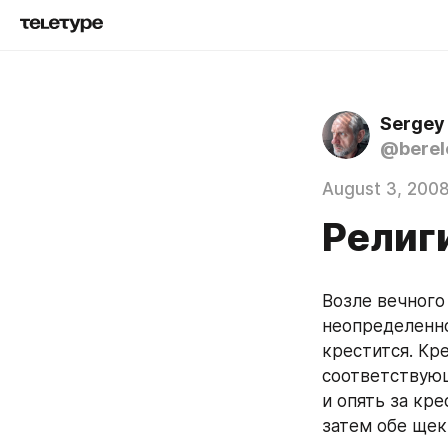
Sergey
@berel
August 3, 200
Религ
Возле вечного
неопределенно
крестится. Кр
соответствующ
и опять за кре
затем обе щек