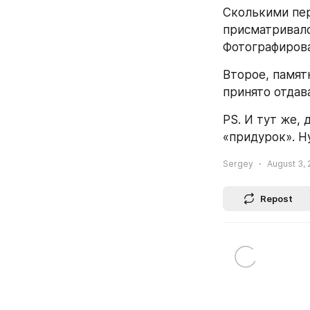
Сколькими пер
присматривалс
Фотографирова
Второе, памят
принято отдав
PS. И тут же, 
«придурок». Ну
Sergey
August 3, 
Repost