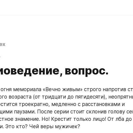
ex
8
иоведение, вопрос.
 огня мемориала «Вечно живым» строго напротив ст
го возраста (от тридцати до пятидесяти), неопрятн
естится троекратно, медленно с расстановками и 
ими паузами. После серии стоит склонив голову се
стное знамение. Но! Крестит только лицо! От лба до
и. Это кто? Чей веры мужичек? 