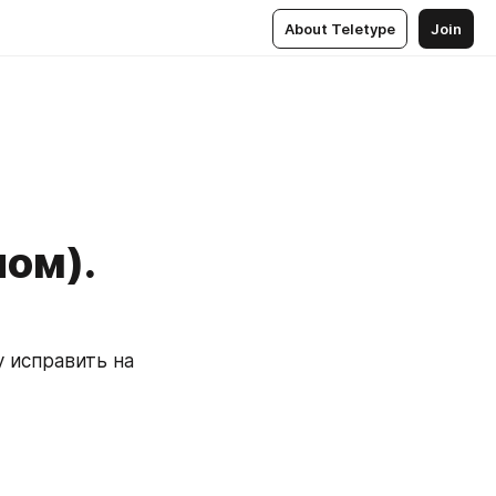
About Teletype
Join
лом).
 исправить на 