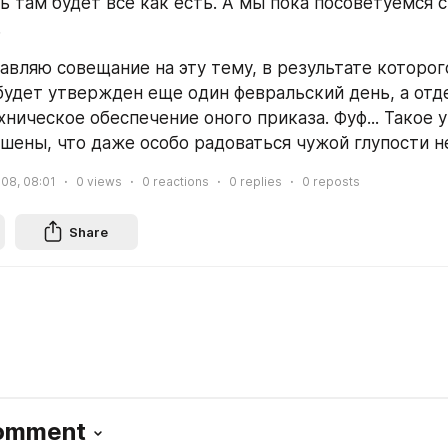
ь там будет все как есть. А мы пока посоветуемся с 
.
авляю совещание на эту тему, в результате которог
удет утвержден еще один февральский день, а отде
ническое обеспечение оного приказа. Фуф... Такое у
ашены, что даже особо радоваться чужой глупости не
008, 08:01
0
views
0
reactions
0
replies
0
reposts
Share
Comment