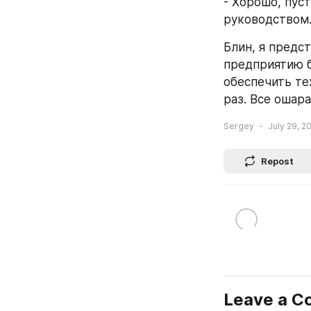
- Хорошо, пуст
руководством
Блин, я предст
предприятию б
обеспечить тех
раз. Все ошар
Sergey
July 29, 2
Repost
Leave a 