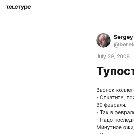
Sergey
@berel
July 29, 2008
Тупост
Звонок коллег
- Откатите, п
30 февраля.
- Так в феврал
- Надо последн
Минутное ожид