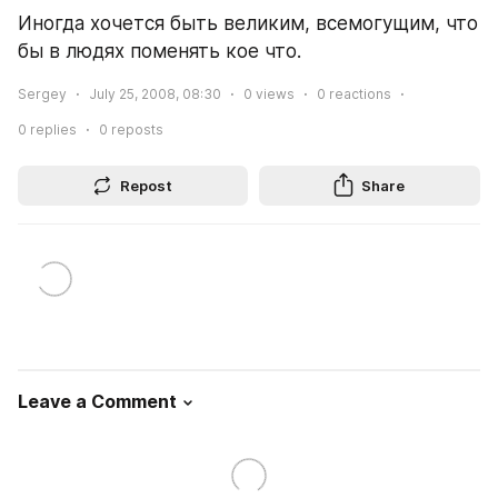
Иногда хочется быть великим, всемогущим, что 
бы в людях поменять кое что.
Sergey
July 25, 2008, 08:30
0
views
0
reactions
0
replies
0
reposts
Repost
Share
Leave a Comment