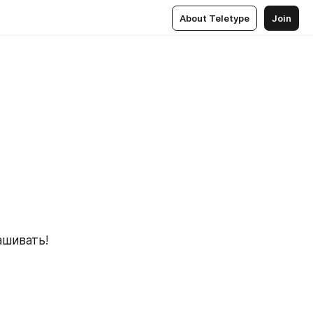
About Teletype
Join
ашивать!