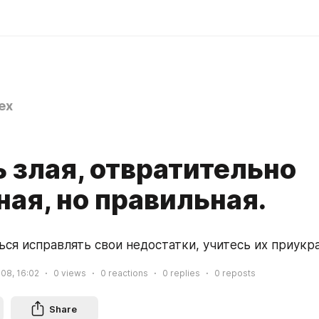
ex
 злая, отвратительно
ая, но правильная.
ься исправлять свои недостатки, учитесь их приукр
008, 16:02
0
views
0
reactions
0
replies
0
reposts
Share