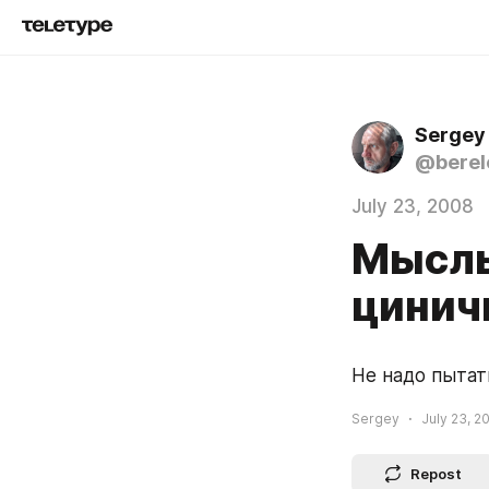
Sergey
@berel
July 23, 2008
Мысль
циничн
Не надо пытат
Sergey
July 23, 2
Repost