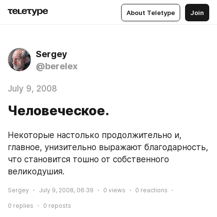
About Teletype
Join
Sergey
@berelex
July 9, 2008
Человеческое.
Некоторые настолько продолжительно и, 
главное, унизительно выражают благодарность, 
что становится тошно от собственного 
великодушия.
Sergey
July 9, 2008, 06:39
0
views
0
reactions
0
replies
0
reposts