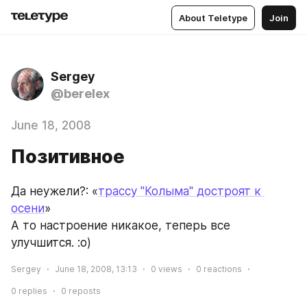
About Teletype
Join
Sergey
@berelex
June 18, 2008
Позитивное
Да неужели?: «
трассу "Колыма" достроят к 
осени
»
А то настроение никакое, теперь все 
улучшится. :о)
Sergey
June 18, 2008, 13:13
0
views
0
reactions
0
replies
0
reposts