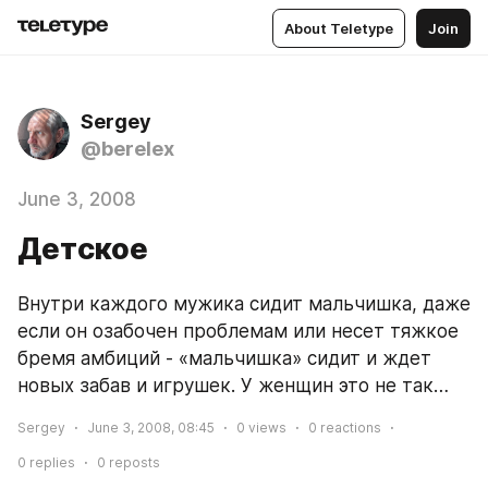
About Teletype
Join
Sergey
@berelex
June 3, 2008
Детское
Внутри каждого мужика сидит мальчишка, даже 
если он озабочен проблемам или несет тяжкое 
бремя амбиций - «мальчишка» сидит и ждет 
новых забав и игрушек. У женщин это не так…
Sergey
June 3, 2008, 08:45
0
views
0
reactions
0
replies
0
reposts