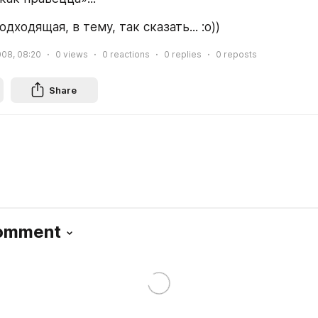
дходящая, в тему, так сказать... :о))
008, 08:20
0
views
0
reactions
0
replies
0
reposts
Share
Comment