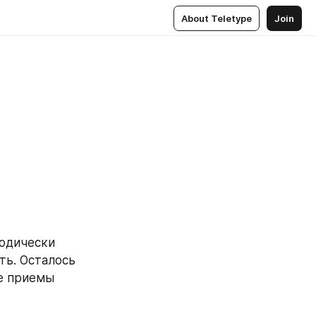
About Teletype
Join
одически 
ь. Осталось 
е приемы 