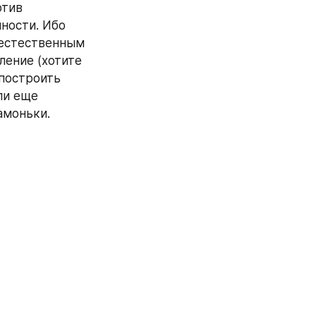
тив 
ности. Ибо 
естественным 
ение (хотите 
построить 
и еще 
амоньки.