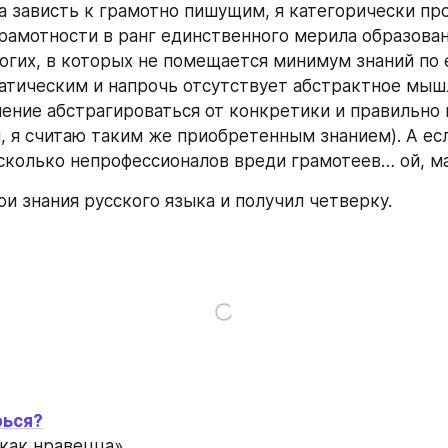
а зависть к грамотно пишущим, я категорически про
рамотности в ранг единственного мерила образован
огих, в которых не помещается минимум знаний по 
атическим и напрочь отсутствует абстрактное мышл
умение абстрагироваться от конкретики и правильно 
, я считаю таким же приобретенным знанием). А есл
сколько непрофессионалов вреди грамотеев… ой, м
ои знания русского языка и получил четверку.
рься?
как нравецца»...