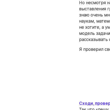
Но несмотря н
выставления г
знаю очень мн
наукам, матем
не хотите, а 
модель задачи
рассказывать 
Я проверил св
Сходи, прове
Так что «пешу 