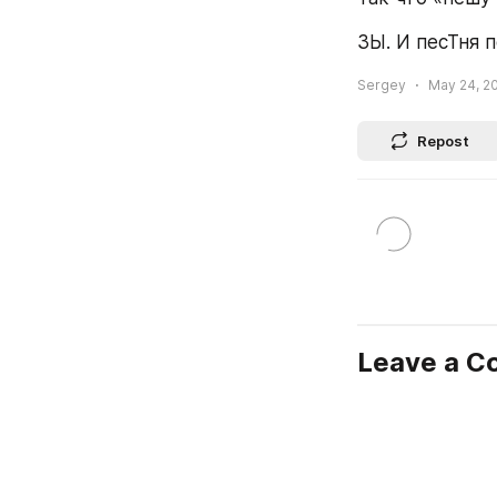
ЗЫ. И песТня по
Sergey
May 24, 2
Repost
Leave a 