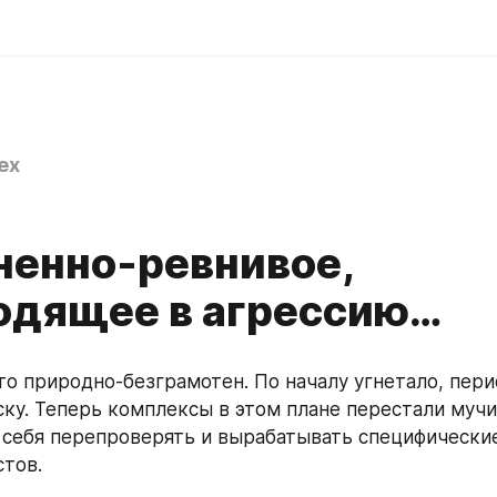
ex
ненно-ревнивое,
одящее в агрессию…
что природно-безграмотен. По началу угнетало, пери
ску. Теперь комплексы в этом плане перестали мучит
 себя перепроверять и вырабатывать специфически
стов.