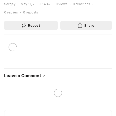
Sergey
May 17, 2008, 14:47
0
views
0
reactions
0
replies
0
reposts
Repost
Share
Leave a Comment