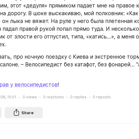
ним, этот «дедуля» прямиком падает мне на правое к
на дорогу. В шоке выскакиваю, мой полковник: «Как
- он лыка не вяжет. На руле у него была плетенная ко
н падал правой рукой попал прямо туда. И несколько 
к от злости его отпустил, типа, «катись…», а меня о
ех.
ать, про ночную поездку с Киева и экстренное торм
салоне. – Велосипедист без катафот, без фонарей… "а
прав у велосипедистов
!
08, 15:01
0
views
0
reactions
0
replies
0
reposts
Share