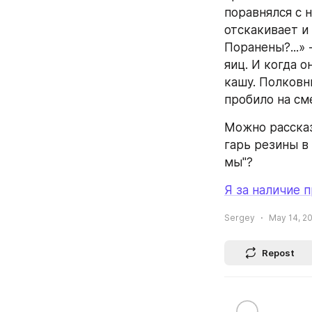
поравнялся с 
отскакивает и 
Поранены?...» 
яиц. И когда о
кашу. Полковни
пробило на см
Можно рассказ
гарь резины в 
мы"? 
Я за наличие 
Sergey
May 14, 20
Repost