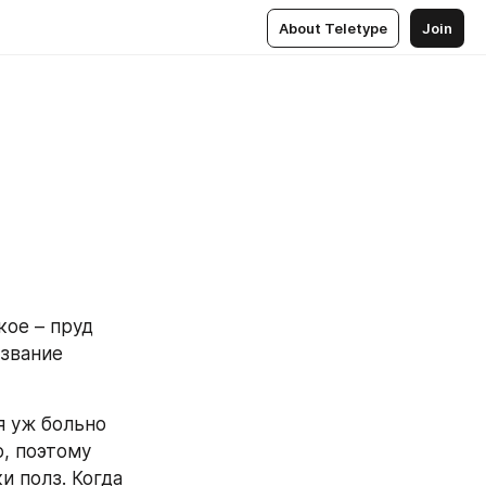
About Teletype
Join
ое – пруд 
звание 
 уж больно 
, поэтому 
 полз. Когда 