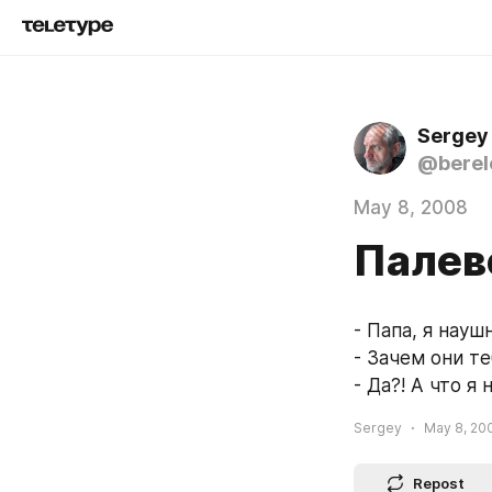
Sergey
@berel
May 8, 2008
Палев
- Папа, я науш
- Зачем они т
- Да?! А что я 
Sergey
May 8, 20
Repost