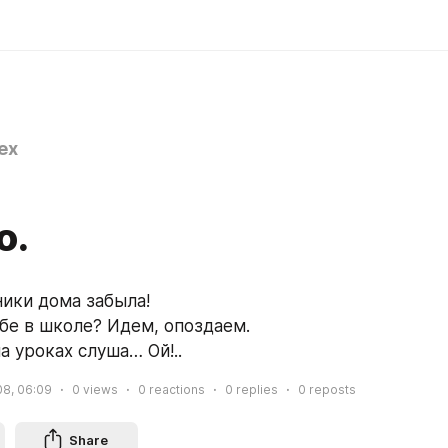
ex
о.
ники дома забыла!
ебе в школе? Идем, опоздаем.
на уроках слуша… Ой!..
08, 06:09
0
views
0
reactions
0
replies
0
reposts
Share