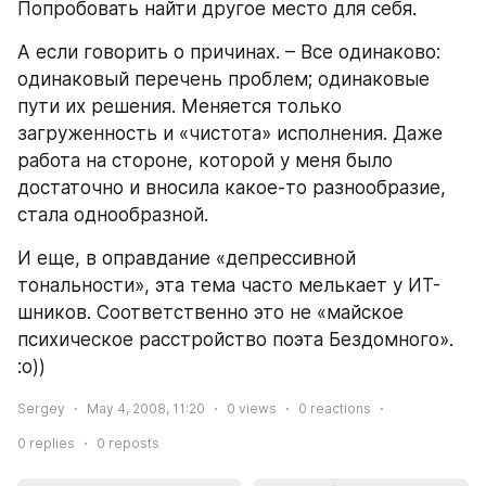
Попробовать найти другое место для себя. 
А если говорить о причинах. – Все одинаково: 
одинаковый перечень проблем; одинаковые 
пути их решения. Меняется только 
загруженность и «чистота» исполнения. Даже 
работа на стороне, которой у меня было 
достаточно и вносила какое-то разнообразие, 
стала однообразной.
И еще, в оправдание «депрессивной 
тональности», эта тема часто мелькает у ИТ-
шников. Соответственно это не «майское 
психическое расстройство поэта Бездомного». 
:о))
Sergey
May 4, 2008, 11:20
0
views
0
reactions
0
replies
0
reposts