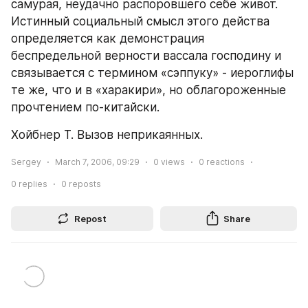
самурая, неудачно распоровшего себе живот. 
Истинный социальный смысл этого действа 
определяется как демонстрация 
беспредельной верности вассала господину и 
связывается с термином «сэппуку» - иероглифы 
те же, что и в «харакири», но облагороженные 
прочтением по-китайски.
Хойбнер Т. Вызов неприкаянных.
Sergey
March 7, 2006, 09:29
0
views
0
reactions
0
replies
0
reposts
Repost
Share