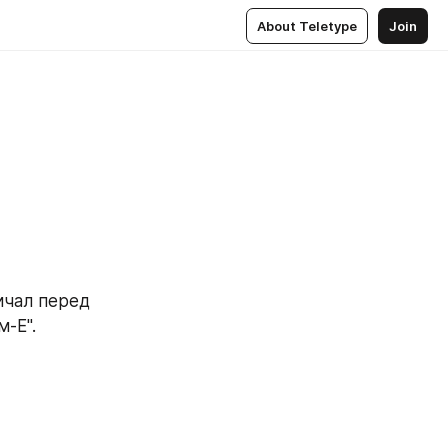
About Teletype
Join
чал перед 
м-Е".