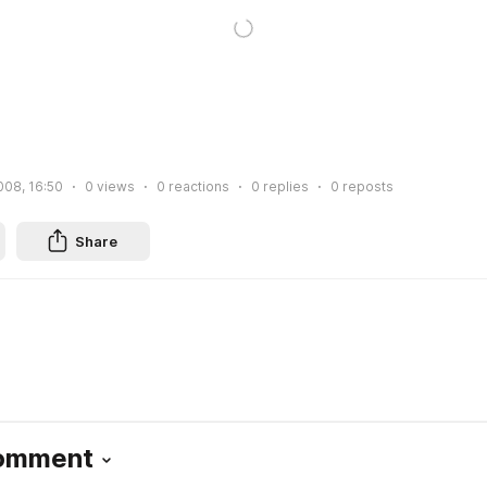
2008, 16:50
0
views
0
reactions
0
replies
0
reposts
Share
Comment