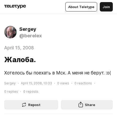
About Teletype
Join
Sergey
@berelex
April 15, 2008
Жалоба.
Хотелось бы поехать в Мск. А меня не берут. :о(
Sergey
April 15, 2008, 10:33
0
views
0
reactions
0
replies
0
reposts
Repost
Share