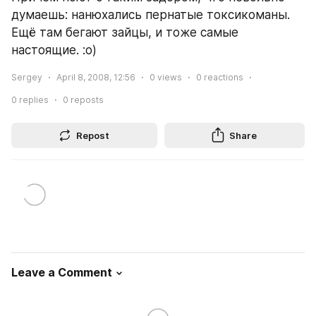
думаешь: нанюхались пернатые токсикоманы. 
Ещё там бегают зайцы, и тоже самые 
настоящие. :о)
Sergey
April 8, 2008, 12:56
0
views
0
reactions
0
replies
0
reposts
Repost
Share
Leave a Comment