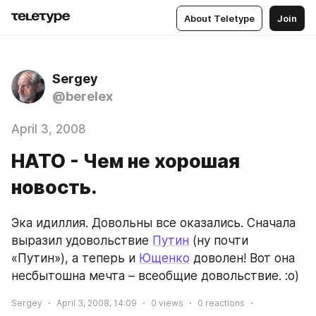
About Teletype
Join
Sergey
@berelex
April 3, 2008
НАТО - Чем не хорошая
новость.
Эка идиллия. Довольны все оказались. Сначала 
выразил удовольствие 
Путин
 (ну почти 
«Путин»), а теперь и 
Ющенко
 доволен! Вот она 
несбытошна мечта – всеобщие довольствие. :о)
Sergey
April 3, 2008, 14:09
0
views
0
reactions