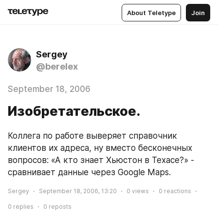
About Teletype
Join
Sergey
@berelex
September 18, 2006
Изобретательское.
Коллега по работе выверяет справочник 
клиентов их адреса, ну вместо бесконечных 
вопросов: «А кто знает Хьюстон в Техасе?» - 
сравнивает данные через Google Maps.
Sergey
September 18, 2006, 13:20
0
views
0
reactions
0
replies
0
reposts