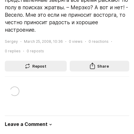
представленные зверята все время рыскают по 
полу в поисках жратвы. – Мерзко? А вот и нет! - 
Весело. Мне это если не приносит восторга, то 
честно приносит радость и хорошее 
настроение.
Sergey
March 25, 2008, 10:36
0
views
0
reactions
0
replies
0
reposts
Repost
Share
Leave a Comment